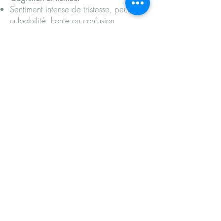
Sentiment intense de tristesse, peur,
culpabilité, honte ou confusion
Pensées négatives sur soi-même
Réduction substantielle de l'expression
des émotions positives
Isolation sociale
Difficultés à se souvenir des parties
importantes de l'événement
traumatisant
De plus, les personnes vivant avec un
TSPT peuvent souffrir de dépression, de
comportements suicidaires, de troubles
anxieux, de difficultés relationnelles,
d’autres problèmes de santé mentale et
de problèmes pénibles.